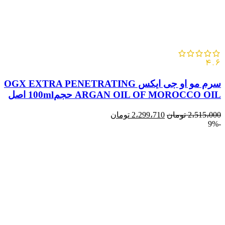
4.6
سرم مو او جی ايکس OGX EXTRA PENETRATING
ARGAN OIL OF MOROCCO OIL حجم100ml اصل
2،515،000
تومان
2،299،710
تومان
-9%