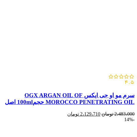
4.5
سرم مو او جی ايکس OGX ARGAN OIL OF
MOROCCO PENETRATING OIL حجم100ml اصل
2،483،000
تومان
2،129،710
تومان
-14%