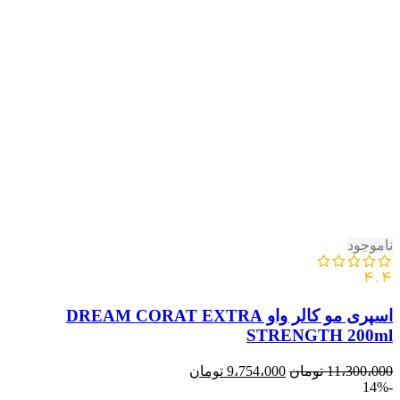
ناموجود
4.4
اسپری مو کالر واو DREAM CORAT EXTRA
STRENGTH 200ml
11،300،000
تومان
9،754،000
تومان
-14%