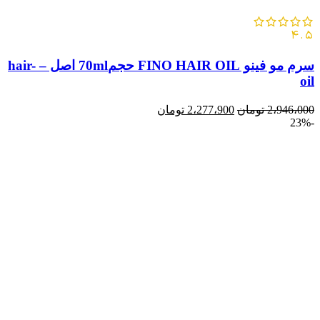
4.5
سرم مو فینو FINO HAIR OIL حجم70ml اصل – hair-
oil
2،946،000
تومان
2،277،900
تومان
-23%