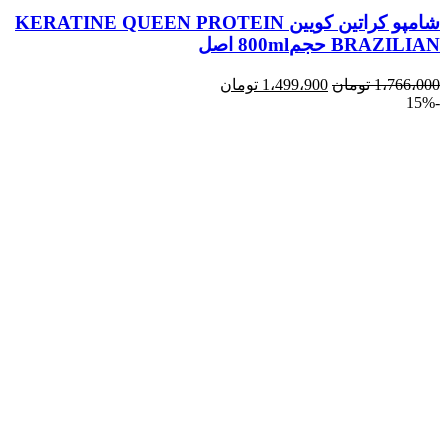
شامپو کراتین کویین KERATINE QUEEN PROTEIN
BRAZILIAN حجم800ml اصل
1،766،000
تومان
1،499،900
تومان
-15%