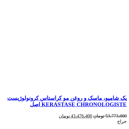
پک شامپو، ماسک و روغن مو کراستاس کرونولوژیست
KERASTASE CHRONOLOGISTE اصل
53،773،000
تومان
43،476،400
تومان
حراج