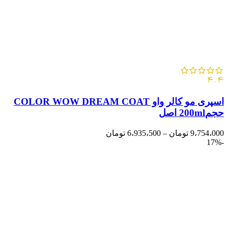
4.4
اسپری مو کالر واو COLOR WOW DREAM COAT
حجم200ml اصل
9،754،000
تومان
–
6،935،500
تومان
-17%