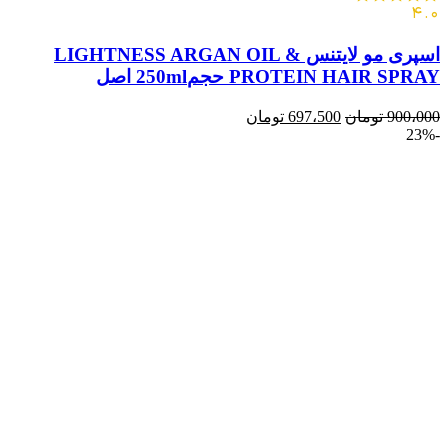
4.0
اسپری مو لایتنس LIGHTNESS ARGAN OIL &
PROTEIN HAIR SPRAY حجم250ml اصل
900،000
تومان
697،500
تومان
-23%