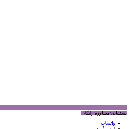
پشتیبانی/مشاوره رایگان
واتساپ
اینستاگرام