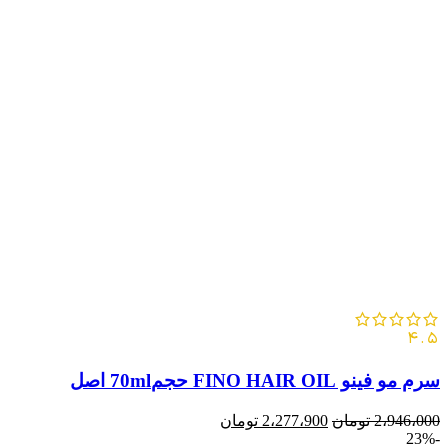
4.5
سرم مو فینو FINO HAIR OIL حجم70ml اصل
2،946،000
تومان
2،277،900
تومان
-23%