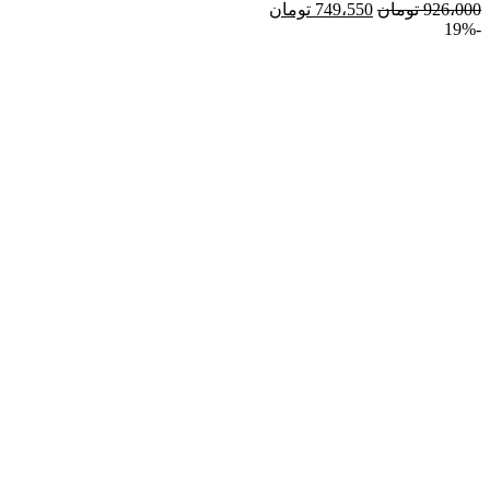
926،000
تومان
749،550
تومان
-19%