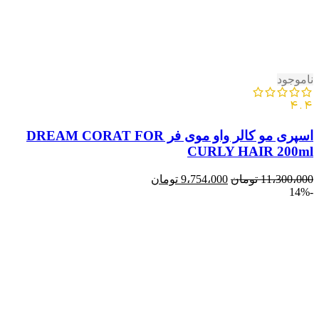
ناموجود
4.4
اسپری مو کالر واو موی فر DREAM CORAT FOR
CURLY HAIR 200ml
11،300،000
تومان
9،754،000
تومان
-14%