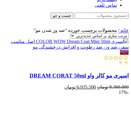
تماس تلفنی
جست و جو
خانه
/
محصولات برچسب خورده “ضد وز شدن مو”
جدید
4.4
اسپری مو کالر واو DREAM CORAT 50ml
8،360،000
تومان
6،935،500
تومان
-17%