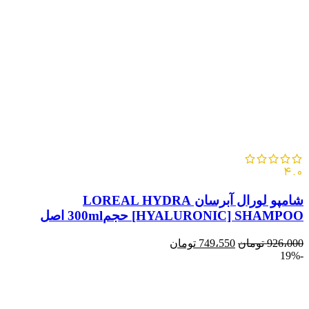
4.0
شامپو لورال آبرسان LOREAL HYDRA
[HYALURONIC] SHAMPOO حجم300ml اصل
926،000
تومان
749،550
تومان
-19%