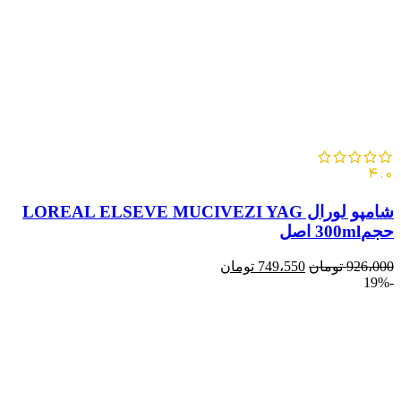
4.0
شامپو لورال LOREAL ELSEVE MUCIVEZI YAG
حجم300ml اصل
926،000
تومان
749،550
تومان
-19%