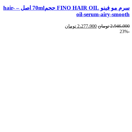
سرم مو فینو FINO HAIR OIL حجم70ml اصل – hair-
oil-serum-airy-smooth
2،946،000
تومان
2،277،900
تومان
-23%