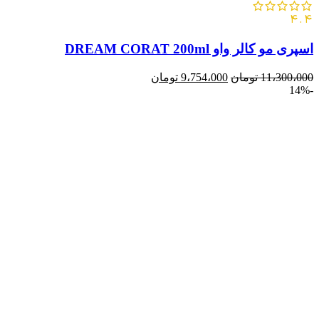
4.4
اسپری مو کالر واو DREAM CORAT 200ml
11،300،000
تومان
9،754،000
تومان
-14%