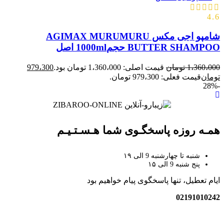
4.6
شامپو اجی مکس AGIMAX MURUMURU
BUTTER SHAMPOO حجم1000ml اصل
1،360،000
تومان
قیمت اصلی: 1،360،000 تومان بود.
979،300
تومان
قیمت فعلی: 979،300 تومان.
-28%
همـه روزه پاسخگـوی شما هـسـتـیـم
شنبه تا چهارشنبه 9 الی ۱۹
پنج شنبه 9 الی ۱۵
ایام تعطیل، تنها پاسخگوی پیام خواهیم بود
02191010242