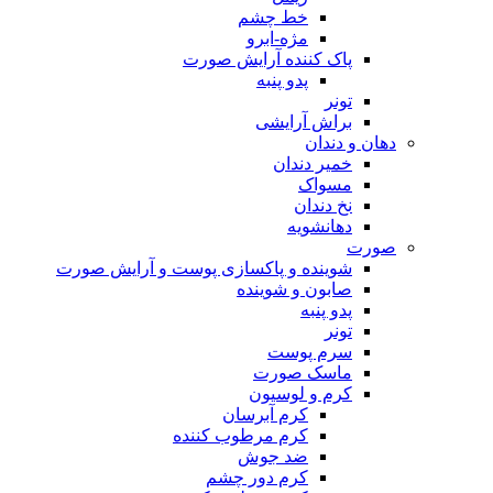
خط چشم
مژه-ابرو
پاک کننده آرایش صورت
پدو پنبه
تونر
براش آرایشی
دهان و دندان
خمیر دندان
مسواک
نخ دندان
دهانشویه
صورت
شوینده و پاکسازی پوست و آرایش صورت
صابون و شوینده
پدو پنبه
تونر
سرم پوست
ماسک صورت
کرم و لوسیون
کرم آبرسان
کرم مرطوب کننده
ضد جوش
کرم دور چشم