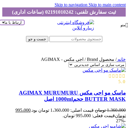
Skip to navigation
Skip to main content
ثبت سفارش تلفنی: 02191010242 (ساعات اداری)
ارتباط با ما
▾
منو
جست و جو
خانه
/
محصول Brand
/
اجی مکس - AGIMAX
5.0
ماسک مو اجی مکس AGIMAX MURUMURU
BUTTER MASK حجم1000ml اصل
1،360،000
تومان
قیمت اصلی: 1،360،000 تومان بود.
995،000
تومان
قیمت فعلی: 995،000 تومان.
-27%