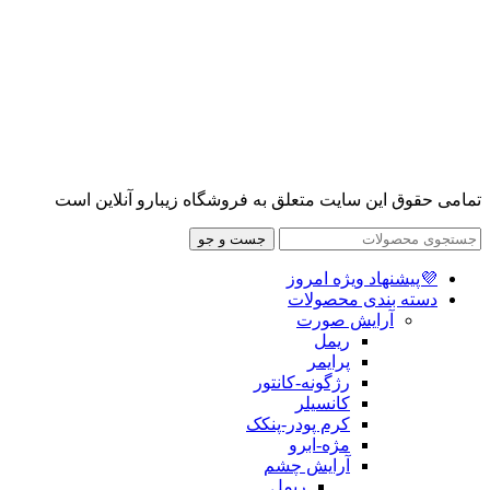
تمامی حقوق این سایت متعلق به فروشگاه زیبارو آنلاین است
جست و جو
💜پیشنهاد ویژه امروز
دسته بندی محصولات
آرایش صورت
ریمل
پرایمر
رژگونه-کانتور
کانسیلر
کرم پودر-پنکک
مژه-ابرو
آرایش چشم
ریمل