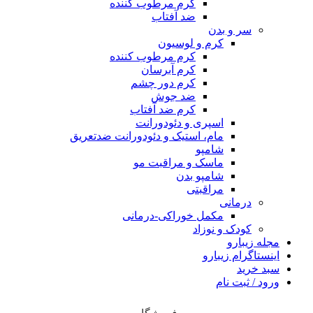
کرم مرطوب کننده
ضد آفتاب
سر و بدن
کرم و لوسیون
کرم مرطوب کننده
کرم آبرسان
کرم دور چشم
ضد جوش
کرم ضد آفتاب
اسپری و دئودورانت
مام، استیک و دئودورانت ضدتعریق
شامپو
ماسک و مراقبت مو
شامپو بدن
مراقبتی
درمانی
مکمل خوراکی-درمانی
کودک و نوزاد
مجله زیبارو
اینستاگرام زیبارو
سبد خرید
ورود / ثبت نام