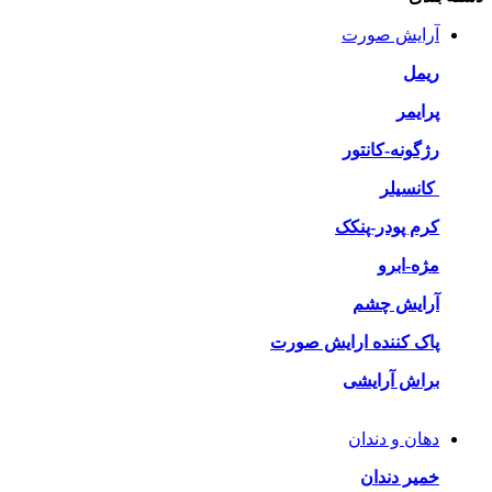
آرایش صورت
ریمل
پرایمر
رژگونه-کانتور
کانسیلر
کرم پودر-پنکک
مژه-ابرو
آرایش چشم
پاک کننده ارایش صورت
براش آرایشی
دهان و دندان
خمیر دندان