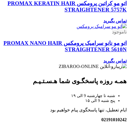
اتو مو کراتین پرومکس PROMAX KERATIN HAIR
STRAIGHTENER 5757K
تماس بگیرید
ناموجود
اتو مو نانو سرامیک پرومکس PROMAX NANO HAIR
STRAIGHTENER 5610N
تماس بگیرید
همـه روزه پاسخگـوی شما هـسـتـیـم
شنبه تا چهارشنبه 9 الی ۱۹
پنج شنبه 9 الی ۱۵
ایام تعطیل، تنها پاسخگوی پیام خواهیم بود
02191010242