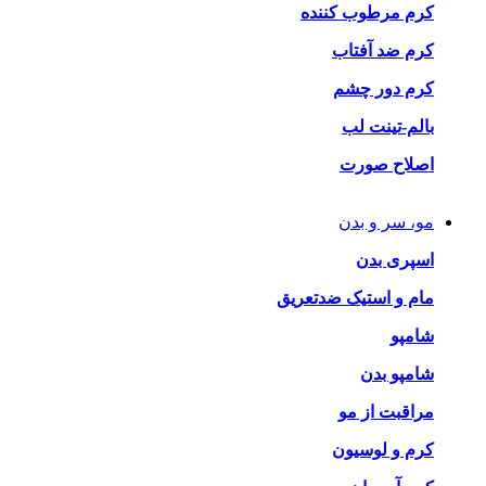
کرم مرطوب کننده
کرم ضد آفتاب
کرم دور چشم
بالم-تینت لب
اصلاح صورت
مو، سر و بدن
اسپری بدن
مام و استیک ضدتعریق
شامپو
شامپو بدن
مراقبت از مو
کرم و لوسیون