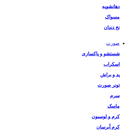
دهانشویه
مسواک
نخ دندان
صورت
شستشو و پاکسازی
اسکراب
پد و براش
تونر صورت
سرم
ماسک
کرم و لوسیون
کرم آبرسان