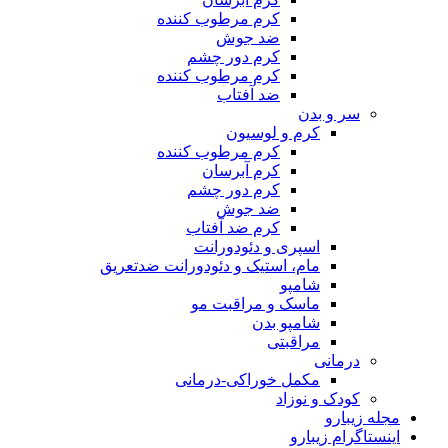
کرم مرطوب کننده
ضد جوش
کرم دور چشم
کرم مرطوب کننده
ضد آفتاب
سر و بدن
کرم و لوسیون
کرم مرطوب کننده
کرم آبرسان
کرم دور چشم
ضد جوش
کرم ضد آفتاب
اسپری و دئودورانت
مام، استیک و دئودورانت ضدتعریق
شامپو
ماسک و مراقبت مو
شامپو بدن
مراقبتی
درمانی
مکمل خوراکی-درمانی
کودک و نوزاد
مجله زیبارو
اینستاگرام زیبارو