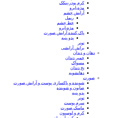
کرم پودر-پنکک
مژه-ابرو
آرایش چشم
ریمل
خط چشم
مژه-ابرو
پاک کننده آرایش صورت
پدو پنبه
تونر
براش آرایشی
دهان و دندان
خمیر دندان
مسواک
نخ دندان
دهانشویه
صورت
شوینده و پاکسازی پوست و آرایش صورت
صابون و شوینده
پدو پنبه
تونر
سرم پوست
ماسک صورت
کرم و لوسیون
کرم آبرسان